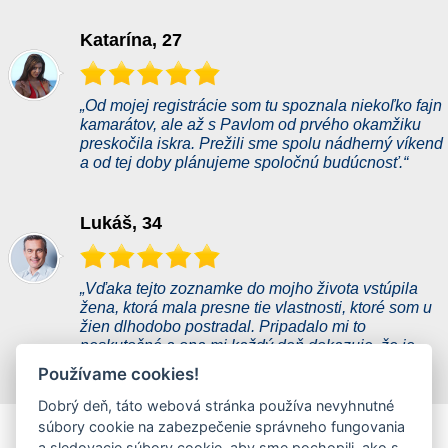
Katarína, 27
„Od mojej registrácie som tu spoznala niekoľko fajn
kamarátov, ale až s Pavlom od prvého okamžiku
preskočila iskra. Prežili sme spolu nádherný víkend
a od tej doby plánujeme spoločnú budúcnosť.“
Lukáš, 34
„Vďaka tejto zoznamke do mojho života vstúpila
žena, ktorá mala presne tie vlastnosti, ktoré som u
žien dlhodobo postradal. Pripadalo mi to
neskutočné a ona mi každý deň dokazuje, že je
všetkým čo som si mohol priať.“
Používame cookies!
Dobrý deň, táto webová stránka používa nevyhnutné
flirtmax.com je najvätšia slovenská flirt zoznamka
súbory cookie na zabezpečenie správneho fungovania
obsahujúca profily uživatelov hľadajucích prevážne
a sledovacie súbory cookie, aby sme pochopili, ako s