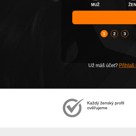
MUŽ
ŽE
1
2
3
Už máš účet?
Přihlaš
Každý ženský profil
ověřujeme