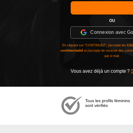
OU
Connexion avec Go
En cliquant sur "CONTINUEZ", j'accepte les
CG
confidentialité
et j'accepte de recevoir des com
par e-mail.
Vous avez déjà un compte ?
S
Tous les profils féminins
sont vérifiés