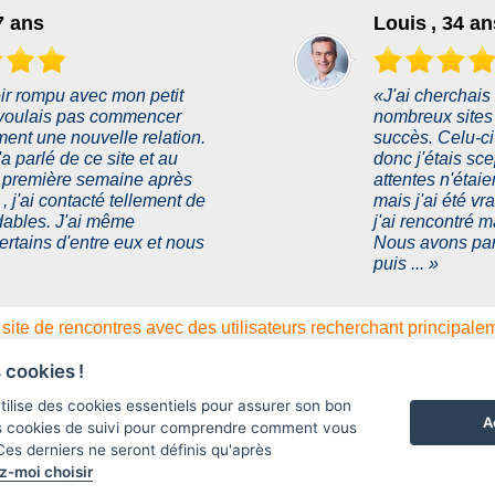
7 ans
Louis , 34 an
ir rompu avec mon petit
«J'ai cherchais
e voulais pas commencer
nombreux sites 
ent une nouvelle relation.
succès. Celu-ci 
 parlé de ce site et au
donc j'étais sc
a première semaine après
attentes n'étaie
n , j'ai contacté tellement de
mais j'ai été vr
dables. J'ai même
j'ai rencontré m
ertains d'entre eux et nous
Nous avons par
puis ... »
site de rencontres avec des utilisateurs recherchant principale
© 2017 - 2026 flirtmax.com
 cookies !
nique
A propos de nous
Conditions d'utilisation
Politique de con
utilise des cookies essentiels pour assurer son bon
ces Business Center Elstow Road, Suite #A3, Bedford, MK42 
A
s cookies de suivi pour comprendre comment vous
 Ces derniers ne seront définis qu'après
uez ici
pour les enregistrements requis en vertu de la déclaration de conform
z-moi choisir
 vous avez l'âge légal dans votre région pour visionner du matériel pour adult