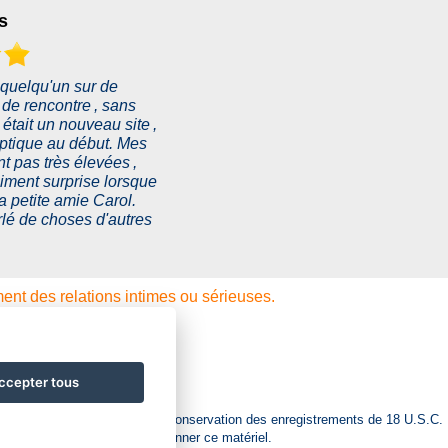
s
 quelqu'un sur de
de rencontre , sans
était un nouveau site ,
eptique au début. Mes
nt pas très élevées ,
aiment surprise lorsque
a petite amie Carol.
lé de choses d'autres
ment des relations intimes ou sérieuses.
fidentialité
8PL, United Kingdom
ccepter tous
ité relative aux exigences de conservation des enregistrements de 18 U.S.C.
es et que vous souhaitez visionner ce matériel.