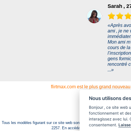
Sarah , 2
«Après avo
ami , je n
immédiatem
Mon ami m'a
cours de l
l'inscriptio
gens formi
rencontré c
...»
flirtmax.com est le plus grand nouveau 
Nous utilisons des
Soutien tech
Bonjour , ce site web 
CB Media Ltd., Spa
fonctionnement et de
interagissez avec lui.
Tous les modèles figurant sur ce site web sont âgés de 18 ans ou plus.
Cliq
consentement.
Laisse
2257. En accédant à ce site, vous attestez que