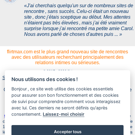
«J'ai cherchais quelqu'un sur de nombreux sites de
rencontre , sans succès. Celu-ci était un nouveau
site , donc j'étais sceptique au début. Mes attentes
n'étaient pas très élevées , mais j'ai été vraiment
surprise lorsque j'ai rencontré ma petite amie Carol.
Nous avons parlé de choses d'autres puis ... »
flirtmax.com est le plus grand nouveau site de rencontres
avec des utilisateurs recherchant principalement des
relations intimes ou sérieuses.
© 2017 - 2026 flirtmax.com
Soutien technique
A propos de nous
Conditions d'utilisation
Nous utilisons des cookies !
Politique de confidentialité
Bonjour , ce site web utilise des cookies essentiels
CB Media Ltd., Spaces Business Center Elstow Road, Suite
#A3, Bedford, MK42 8PL, United Kingdom
pour assurer son bon fonctionnement et des cookies
de suivi pour comprendre comment vous interagissez
avec lui. Ces derniers ne seront définis qu'après
Tous les modèles figurant sur ce site web sont âgés de 18 ans ou plus.
consentement.
Laissez-moi choisir
Cliquez ici
pour les enregistrements requis en vertu de la déclaration de
conformité relative aux exigences de conservation des enregistrements de
18 U.S.C. 2257. En accédant à ce site, vous attestez que vous avez l'âge
Accepter tous
légal dans votre région pour visionner du matériel pour adultes et que vous