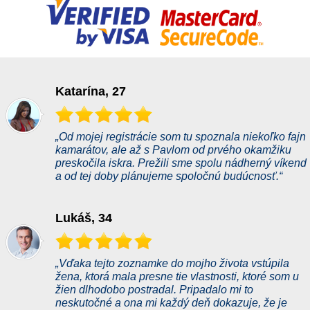
Katarína, 27
„Od mojej registrácie som tu spoznala niekoľko fajn
kamarátov, ale až s Pavlom od prvého okamžiku
preskočila iskra. Prežili sme spolu nádherný víkend
a od tej doby plánujeme spoločnú budúcnosť.“
Lukáš, 34
„Vďaka tejto zoznamke do mojho života vstúpila
žena, ktorá mala presne tie vlastnosti, ktoré som u
žien dlhodobo postradal. Pripadalo mi to
neskutočné a ona mi každý deň dokazuje, že je